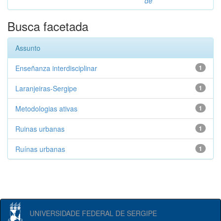
de
Busca facetada
Assunto
Enseñanza interdisciplinar
1
Laranjeiras-Sergipe
1
Metodologias ativas
1
Ruinas urbanas
1
Ruínas urbanas
1
UNIVERSIDADE FEDERAL DE SERGIPE