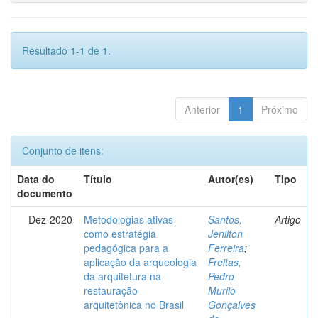
Resultado 1-1 de 1.
Anterior
1
Próximo
Conjunto de itens:
Data do
Título
Autor(es)
Tipo
documento
Dez-2020
Metodologias ativas
Santos,
Artigo
como estratégia
Jenilton
pedagógica para a
Ferreira
;
aplicação da arqueologia
Freitas,
da arquitetura na
Pedro
restauração
Murilo
arquitetônica no Brasil
Gonçalves