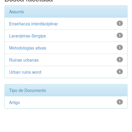
Assunto
Enseñanza interdisciplinar
1
Laranjeiras-Sergipe
1
Metodologias ativas
1
Ruinas urbanas
1
Urban ruins word
1
Tipo de Documento
Artigo
1