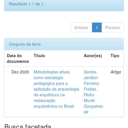
Resultado 1-1 de 1.
Anterior
1
Próximo
Conjunto de itens:
Data do
Título
Autor(es)
Tipo
documento
Dez-2020
Metodologias ativas
Santos,
Artigo
como estratégia
Jenilton
pedagógica para a
Ferreira
;
aplicação da arqueologia
Freitas,
da arquitetura na
Pedro
restauração
Murilo
arquitetônica no Brasil
Gonçalves
de
Busca facetada