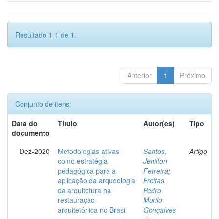
Resultado 1-1 de 1.
Anterior
1
Próximo
Conjunto de itens:
Data do
Título
Autor(es)
Tipo
documento
Dez-2020
Metodologias ativas
Santos,
Artigo
como estratégia
Jenilton
pedagógica para a
Ferreira
;
aplicação da arqueologia
Freitas,
da arquitetura na
Pedro
restauração
Murilo
arquitetônica no Brasil
Gonçalves