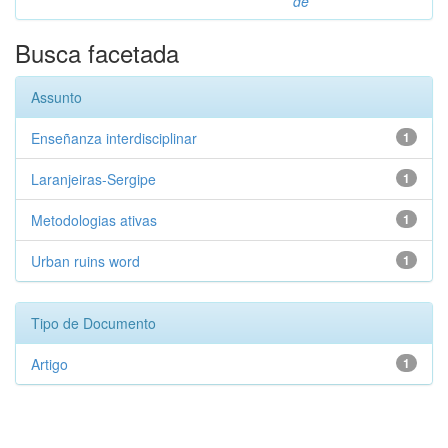
de
Busca facetada
Assunto
Enseñanza interdisciplinar
1
Laranjeiras-Sergipe
1
Metodologias ativas
1
Urban ruins word
1
Tipo de Documento
Artigo
1