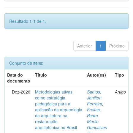
Resultado 1-1 de 1.
Anterior
1
Próximo
Conjunto de itens:
Data do
Título
Autor(es)
Tipo
documento
Dez-2020
Metodologias ativas
Santos,
Artigo
como estratégia
Jenilton
pedagógica para a
Ferreira
;
aplicação da arqueologia
Freitas,
da arquitetura na
Pedro
restauração
Murilo
arquitetônica no Brasil
Gonçalves