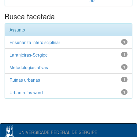
de
Busca facetada
Assunto
Enseñanza interdisciplinar
1
Laranjeiras-Sergipe
1
Metodologias ativas
1
Ruinas urbanas
1
Urban ruins word
1
UNIVERSIDADE FEDERAL DE SERGIPE