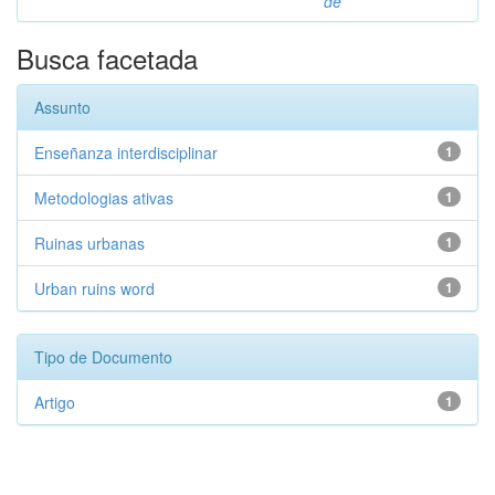
de
Busca facetada
Assunto
Enseñanza interdisciplinar
1
Metodologias ativas
1
Ruinas urbanas
1
Urban ruins word
1
Tipo de Documento
Artigo
1