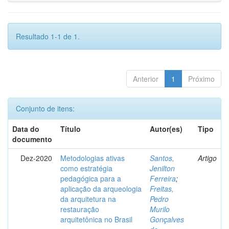
Resultado 1-1 de 1.
Anterior
1
Próximo
Conjunto de itens:
Data do
Título
Autor(es)
Tipo
documento
Dez-2020
Metodologias ativas
Santos,
Artigo
como estratégia
Jenilton
pedagógica para a
Ferreira
;
aplicação da arqueologia
Freitas,
da arquitetura na
Pedro
restauração
Murilo
arquitetônica no Brasil
Gonçalves