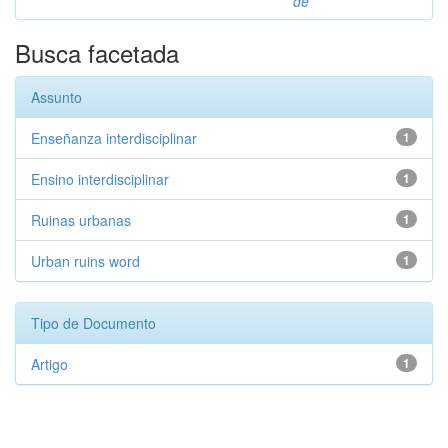
de
Busca facetada
Assunto
Enseñanza interdisciplinar
1
Ensino interdisciplinar
1
Ruinas urbanas
1
Urban ruins word
1
Tipo de Documento
Artigo
1