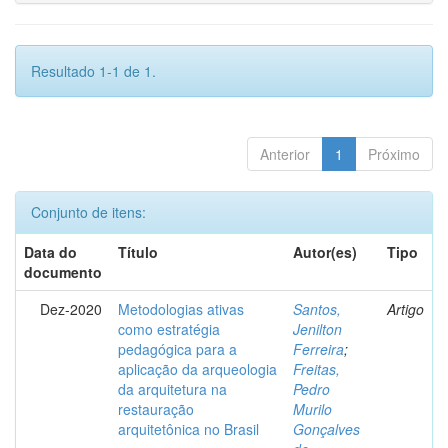
Resultado 1-1 de 1.
Anterior
1
Próximo
Conjunto de itens:
Data do
Título
Autor(es)
Tipo
documento
Dez-2020
Metodologias ativas
Santos,
Artigo
como estratégia
Jenilton
pedagógica para a
Ferreira
;
aplicação da arqueologia
Freitas,
da arquitetura na
Pedro
restauração
Murilo
arquitetônica no Brasil
Gonçalves