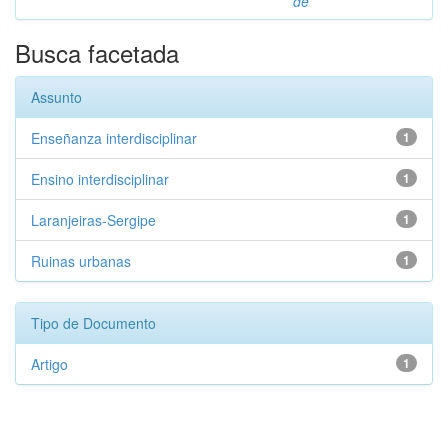
de
Busca facetada
Assunto
Enseñanza interdisciplinar
1
Ensino interdisciplinar
1
Laranjeiras-Sergipe
1
Ruinas urbanas
1
Tipo de Documento
Artigo
1