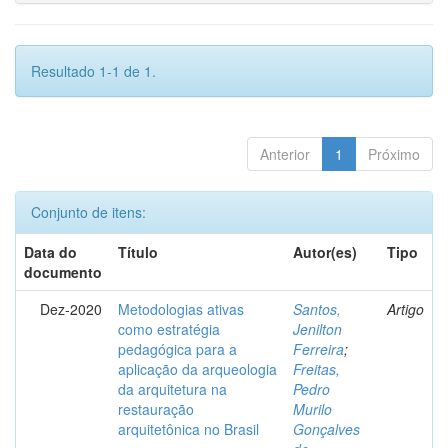
Resultado 1-1 de 1.
Anterior
1
Próximo
Conjunto de itens:
Data do
Título
Autor(es)
Tipo
documento
Dez-2020
Metodologias ativas
Santos,
Artigo
como estratégia
Jenilton
pedagógica para a
Ferreira
;
aplicação da arqueologia
Freitas,
da arquitetura na
Pedro
restauração
Murilo
arquitetônica no Brasil
Gonçalves