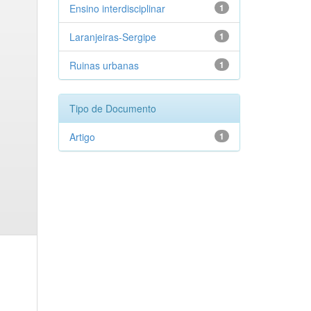
Ensino interdisciplinar
1
Laranjeiras-Sergipe
1
Ruinas urbanas
1
Tipo de Documento
Artigo
1