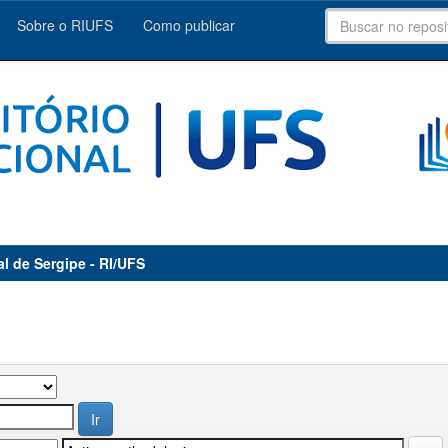
Sobre o RIUFS
Como publicar
al de Sergipe - RI/UFS