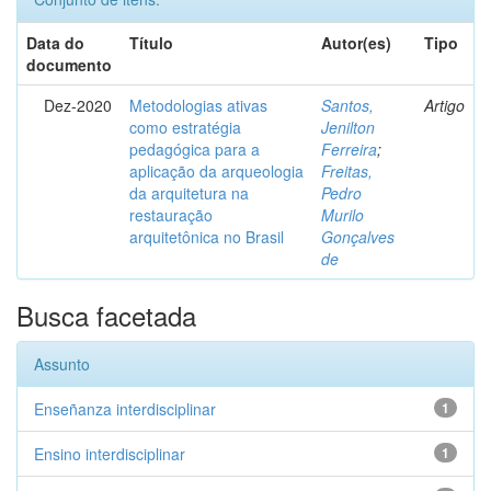
Data do
Título
Autor(es)
Tipo
documento
Dez-2020
Metodologias ativas
Santos,
Artigo
como estratégia
Jenilton
pedagógica para a
Ferreira
;
aplicação da arqueologia
Freitas,
da arquitetura na
Pedro
restauração
Murilo
arquitetônica no Brasil
Gonçalves
de
Busca facetada
Assunto
Enseñanza interdisciplinar
1
Ensino interdisciplinar
1