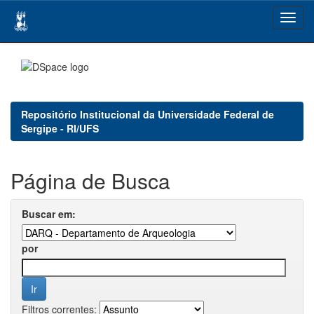
Skip
navigation
Repositório Institucional da Universidade Federal de
Sergipe - RI/UFS
Página de Busca
Buscar em:
por
Filtros correntes: