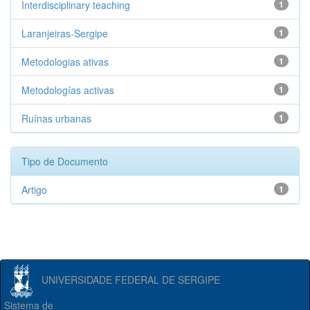
Interdisciplinary teaching
1
Laranjeiras-Sergipe
1
Metodologias ativas
1
Metodologías activas
1
Ruínas urbanas
1
Tipo de Documento
Artigo
1
UNIVERSIDADE FEDERAL DE SERGIPE
Sistema de