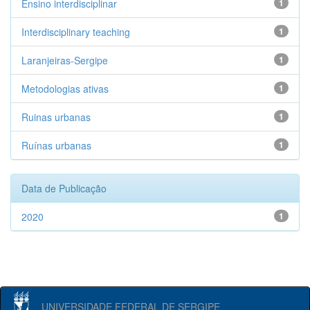
Ensino interdisciplinar
1
Interdisciplinary teaching
1
Laranjeiras-Sergipe
1
Metodologias ativas
1
Ruinas urbanas
1
Ruínas urbanas
1
Data de Publicação
2020
1
UNIVERSIDADE FEDERAL DE SERGIPE