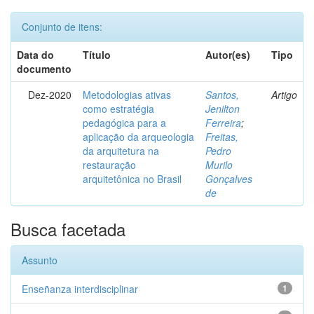
Conjunto de itens:
Data do
Título
Autor(es)
Tipo
documento
Dez-2020
Metodologias ativas
Santos,
Artigo
como estratégia
Jenilton
pedagógica para a
Ferreira
;
aplicação da arqueologia
Freitas,
da arquitetura na
Pedro
restauração
Murilo
arquitetônica no Brasil
Gonçalves
de
Busca facetada
Assunto
Enseñanza interdisciplinar
1