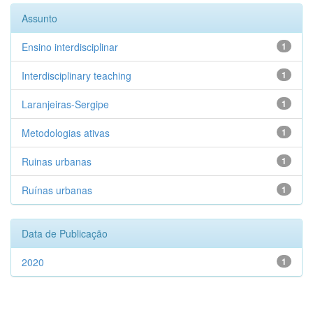
Assunto
Ensino interdisciplinar
1
Interdisciplinary teaching
1
Laranjeiras-Sergipe
1
Metodologias ativas
1
Ruinas urbanas
1
Ruínas urbanas
1
Data de Publicação
2020
1