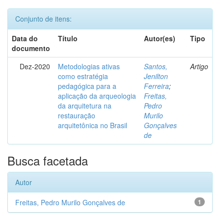
Conjunto de itens:
Data do
Título
Autor(es)
Tipo
documento
Dez-2020
Metodologias ativas
Santos,
Artigo
como estratégia
Jenilton
pedagógica para a
Ferreira
;
aplicação da arqueologia
Freitas,
da arquitetura na
Pedro
restauração
Murilo
arquitetônica no Brasil
Gonçalves
de
Busca facetada
Autor
Freitas, Pedro Murilo Gonçalves de
1