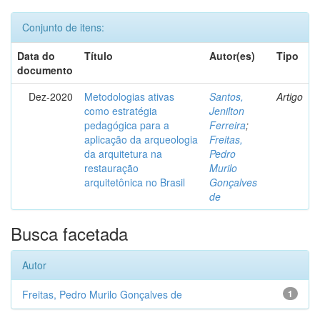
Conjunto de itens:
Data do
Título
Autor(es)
Tipo
documento
Dez-2020
Metodologias ativas
Santos,
Artigo
como estratégia
Jenilton
pedagógica para a
Ferreira
;
aplicação da arqueologia
Freitas,
da arquitetura na
Pedro
restauração
Murilo
arquitetônica no Brasil
Gonçalves
de
Busca facetada
Autor
Freitas, Pedro Murilo Gonçalves de
1