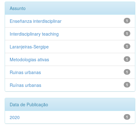
Assunto
Enseñanza interdisciplinar
1
Interdisciplinary teaching
1
Laranjeiras-Sergipe
1
Metodologias ativas
1
Ruinas urbanas
1
Ruínas urbanas
1
Data de Publicação
2020
1