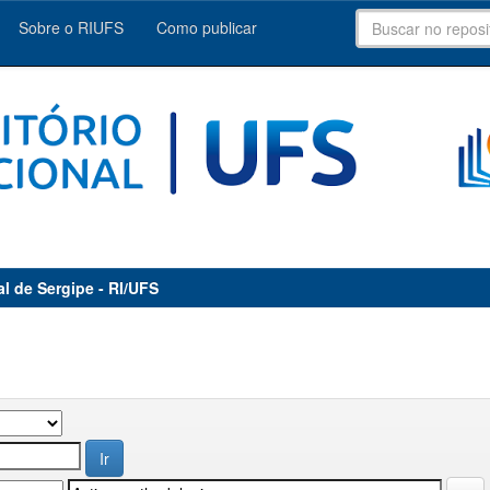
Sobre o RIUFS
Como publicar
al de Sergipe - RI/UFS