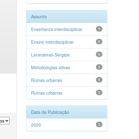
Assunto
Enseñanza interdisciplinar
1
Ensino interdisciplinar
1
Laranjeiras-Sergipe
1
Metodologias ativas
1
Ruinas urbanas
1
Ruínas urbanas
1
Data de Publicação
2020
1