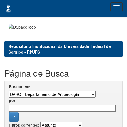
Skip
navigation
Repositório Institucional da Universidade Federal de
Sergipe - RI/UFS
Página de Busca
Buscar em:
por
Filtros correntes: