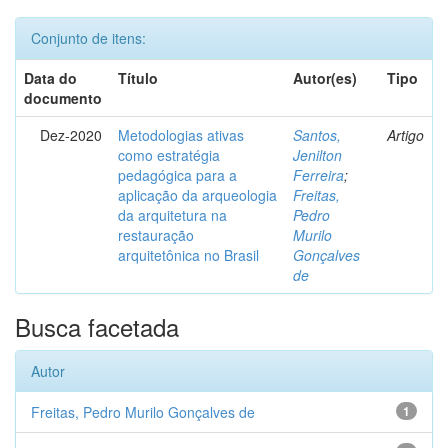
Conjunto de itens:
Data do
Título
Autor(es)
Tipo
documento
Dez-2020
Metodologias ativas
Santos,
Artigo
como estratégia
Jenilton
pedagógica para a
Ferreira
;
aplicação da arqueologia
Freitas,
da arquitetura na
Pedro
restauração
Murilo
arquitetônica no Brasil
Gonçalves
de
Busca facetada
Autor
Freitas, Pedro Murilo Gonçalves de
1