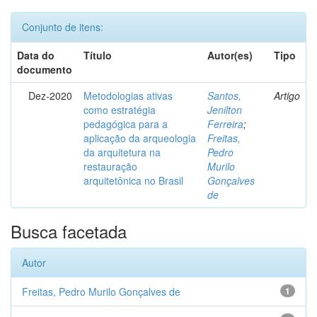
Conjunto de itens:
Data do
Título
Autor(es)
Tipo
documento
Dez-2020
Metodologias ativas
Santos,
Artigo
como estratégia
Jenilton
pedagógica para a
Ferreira
;
aplicação da arqueologia
Freitas,
da arquitetura na
Pedro
restauração
Murilo
arquitetônica no Brasil
Gonçalves
de
Busca facetada
Autor
Freitas, Pedro Murilo Gonçalves de
1