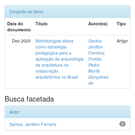
Conjunto de itens:
Data do
Título
Autor(es)
Tipo
documento
Dez-2020
Metodologias ativas
Santos,
Artigo
como estratégia
Jenilton
pedagógica para a
Ferreira
;
aplicação da arqueologia
Freitas,
da arquitetura na
Pedro
restauração
Murilo
arquitetônica no Brasil
Gonçalves
de
Busca facetada
Autor
Santos, Jenilton Ferreira
1