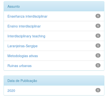
Assunto
Enseñanza interdisciplinar
1
Ensino interdisciplinar
1
Interdisciplinary teaching
1
Laranjeiras-Sergipe
1
Metodologias ativas
1
Ruinas urbanas
1
Data de Publicação
2020
1