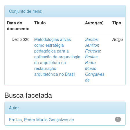
Conjunto de itens:
Data do
Título
Autor(es)
Tipo
documento
Dez-2020
Metodologias ativas
Santos,
Artigo
como estratégia
Jenilton
pedagógica para a
Ferreira
;
aplicação da arqueologia
Freitas,
da arquitetura na
Pedro
restauração
Murilo
arquitetônica no Brasil
Gonçalves
de
Busca facetada
Autor
Freitas, Pedro Murilo Gonçalves de
1