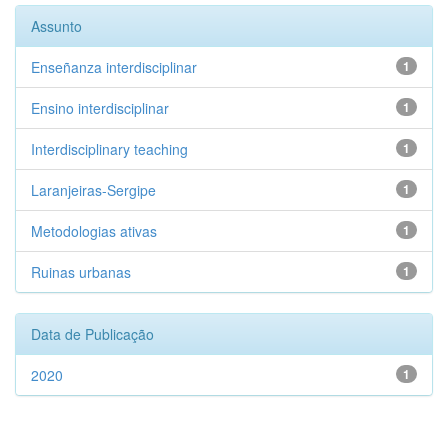
Assunto
Enseñanza interdisciplinar
1
Ensino interdisciplinar
1
Interdisciplinary teaching
1
Laranjeiras-Sergipe
1
Metodologias ativas
1
Ruinas urbanas
1
Data de Publicação
2020
1