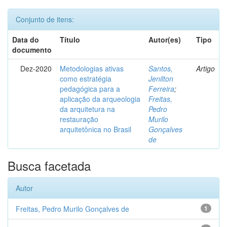
Conjunto de itens:
Data do
Título
Autor(es)
Tipo
documento
Dez-2020
Metodologias ativas
Santos,
Artigo
como estratégia
Jenilton
pedagógica para a
Ferreira
;
aplicação da arqueologia
Freitas,
da arquitetura na
Pedro
restauração
Murilo
arquitetônica no Brasil
Gonçalves
de
Busca facetada
Autor
Freitas, Pedro Murilo Gonçalves de
1