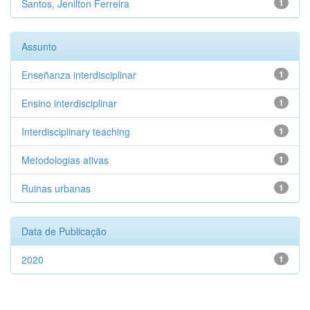
Santos, Jenilton Ferreira
1
Assunto
Enseñanza interdisciplinar
1
Ensino interdisciplinar
1
Interdisciplinary teaching
1
Metodologias ativas
1
Ruinas urbanas
1
Data de Publicação
2020
1