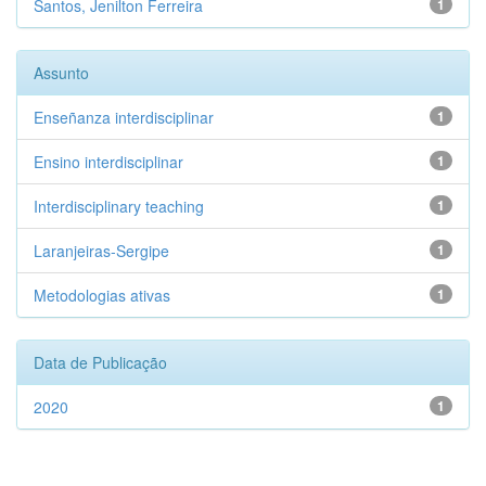
Santos, Jenilton Ferreira
1
Assunto
Enseñanza interdisciplinar
1
Ensino interdisciplinar
1
Interdisciplinary teaching
1
Laranjeiras-Sergipe
1
Metodologias ativas
1
Data de Publicação
2020
1