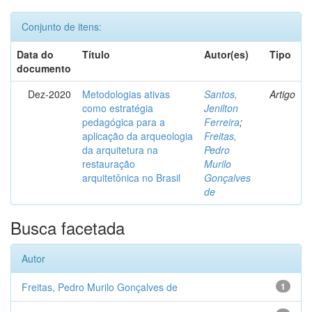
Conjunto de itens:
Data do
Título
Autor(es)
Tipo
documento
Dez-2020
Metodologias ativas
Santos,
Artigo
como estratégia
Jenilton
pedagógica para a
Ferreira
;
aplicação da arqueologia
Freitas,
da arquitetura na
Pedro
restauração
Murilo
arquitetônica no Brasil
Gonçalves
de
Busca facetada
Autor
Freitas, Pedro Murilo Gonçalves de
1