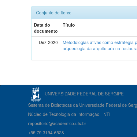
Conjunto de itens:
Data do
Título
documento
Dez-2020
Metodologias ativas como estratégia 
arqueologia da arquitetura na restaura
UNIVERSIDADE FEDERAL DE SERGIPE
Sistema de Bibliotecas da Universidade Federal de Ser
Núcleo de Tecnologia da Informação - NTI
repositorio@academico.ufs.br
+55 79 3194-6528