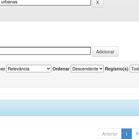
por
Ordenar
Registro(s)
Anterior
1
P