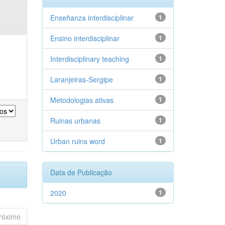
Enseñanza interdisciplinar
1
Ensino interdisciplinar
1
Interdisciplinary teaching
1
Laranjeiras-Sergipe
1
Metodologias ativas
1
Ruinas urbanas
1
Urban ruins word
1
Data de Publicação
2020
1
róximo