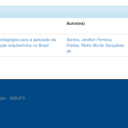
Autor(es)
pedagógica para a aplicação da
Santos, Jenilton Ferreira
;
ção arquitetônica no Brasil
Freitas, Pedro Murilo Gonçalves
de
gipe - SIBIUFS