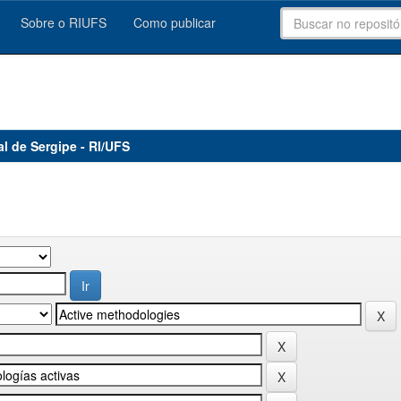
Sobre o RIUFS
Como publicar
al de Sergipe - RI/UFS