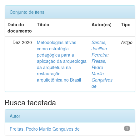
Conjunto de itens:
Data do
Título
Autor(es)
Tipo
documento
Dez-2020
Metodologias ativas
Santos,
Artigo
como estratégia
Jenilton
pedagógica para a
Ferreira
;
aplicação da arqueologia
Freitas,
da arquitetura na
Pedro
restauração
Murilo
arquitetônica no Brasil
Gonçalves
de
Busca facetada
Autor
Freitas, Pedro Murilo Gonçalves de
1