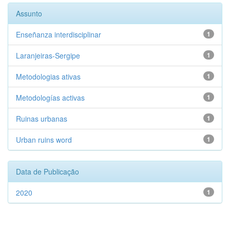
Assunto
Enseñanza interdisciplinar
1
Laranjeiras-Sergipe
1
Metodologias ativas
1
Metodologías activas
1
Ruinas urbanas
1
Urban ruins word
1
Data de Publicação
2020
1