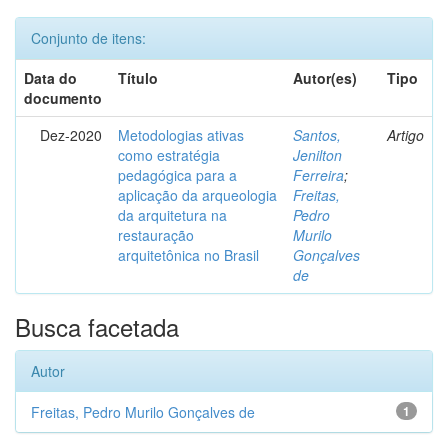
Conjunto de itens:
Data do
Título
Autor(es)
Tipo
documento
Dez-2020
Metodologias ativas
Santos,
Artigo
como estratégia
Jenilton
pedagógica para a
Ferreira
;
aplicação da arqueologia
Freitas,
da arquitetura na
Pedro
restauração
Murilo
arquitetônica no Brasil
Gonçalves
de
Busca facetada
Autor
Freitas, Pedro Murilo Gonçalves de
1