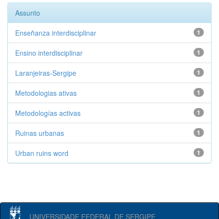
Assunto
Enseñanza interdisciplinar
1
Ensino interdisciplinar
1
Laranjeiras-Sergipe
1
Metodologias ativas
1
Metodologías activas
1
Ruinas urbanas
1
Urban ruins word
1
UNIVERSIDADE FEDERAL DE SERGIPE