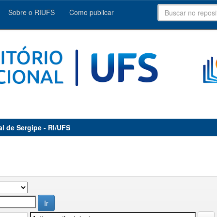
Sobre o RIUFS
Como publicar
al de Sergipe - RI/UFS