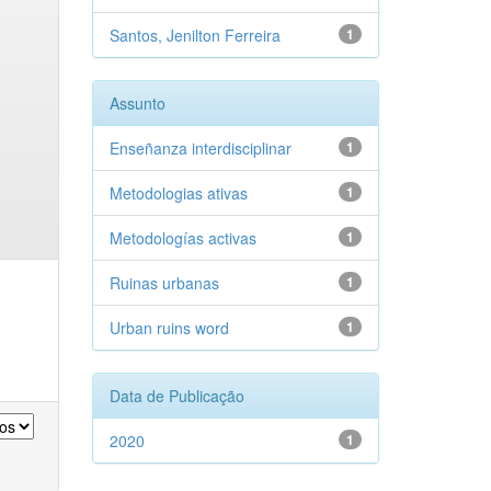
Santos, Jenilton Ferreira
1
Assunto
Enseñanza interdisciplinar
1
Metodologias ativas
1
Metodologías activas
1
Ruinas urbanas
1
Urban ruins word
1
Data de Publicação
2020
1