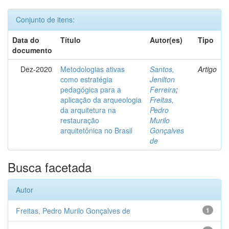
Conjunto de itens:
Data do
Título
Autor(es)
Tipo
documento
Dez-2020
Metodologias ativas
Santos,
Artigo
como estratégia
Jenilton
pedagógica para a
Ferreira
;
aplicação da arqueologia
Freitas,
da arquitetura na
Pedro
restauração
Murilo
arquitetônica no Brasil
Gonçalves
de
Busca facetada
Autor
Freitas, Pedro Murilo Gonçalves de
1