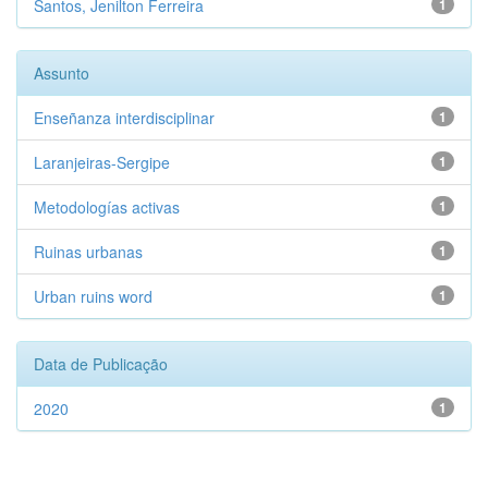
Santos, Jenilton Ferreira
1
Assunto
Enseñanza interdisciplinar
1
Laranjeiras-Sergipe
1
Metodologías activas
1
Ruinas urbanas
1
Urban ruins word
1
Data de Publicação
2020
1