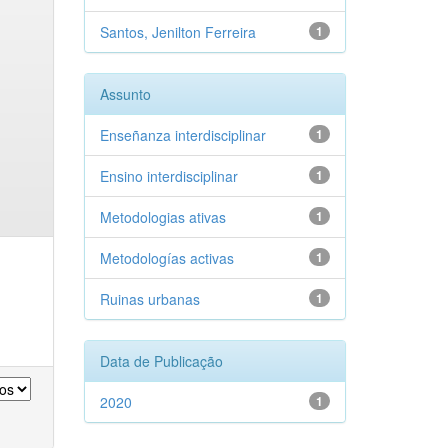
Santos, Jenilton Ferreira
1
Assunto
Enseñanza interdisciplinar
1
Ensino interdisciplinar
1
Metodologias ativas
1
Metodologías activas
1
Ruinas urbanas
1
Data de Publicação
2020
1