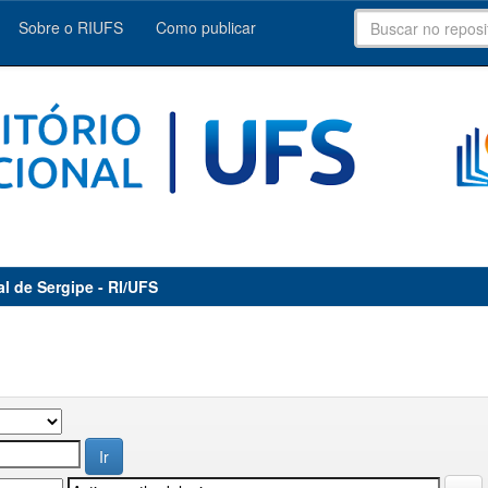
Sobre o RIUFS
Como publicar
al de Sergipe - RI/UFS