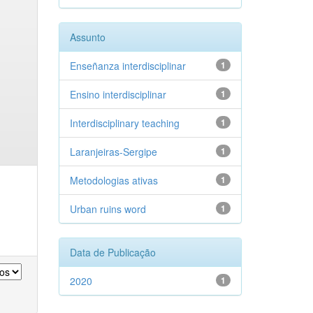
Assunto
Enseñanza interdisciplinar
1
Ensino interdisciplinar
1
Interdisciplinary teaching
1
Laranjeiras-Sergipe
1
Metodologias ativas
1
Urban ruins word
1
Data de Publicação
2020
1