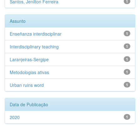
Santos, Jenilton Ferreira
1
Assunto
Enseñanza interdisciplinar
1
Interdisciplinary teaching
1
Laranjeiras-Sergipe
1
Metodologias ativas
1
Urban ruins word
1
Data de Publicação
2020
1