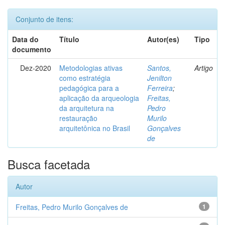
Conjunto de itens:
Data do
Título
Autor(es)
Tipo
documento
Dez-2020
Metodologias ativas
Santos,
Artigo
como estratégia
Jenilton
pedagógica para a
Ferreira
;
aplicação da arqueologia
Freitas,
da arquitetura na
Pedro
restauração
Murilo
arquitetônica no Brasil
Gonçalves
de
Busca facetada
Autor
Freitas, Pedro Murilo Gonçalves de
1