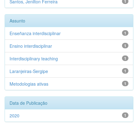
Santos, Jenilton Ferreira
1
Assunto
Enseñanza interdisciplinar
1
Ensino interdisciplinar
1
Interdisciplinary teaching
1
Laranjeiras-Sergipe
1
Metodologias ativas
1
Data de Publicação
2020
1