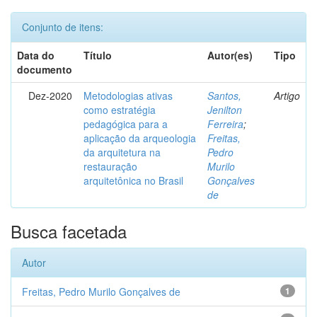
Conjunto de itens:
Data do
Título
Autor(es)
Tipo
documento
Dez-2020
Metodologias ativas
Santos,
Artigo
como estratégia
Jenilton
pedagógica para a
Ferreira
;
aplicação da arqueologia
Freitas,
da arquitetura na
Pedro
restauração
Murilo
arquitetônica no Brasil
Gonçalves
de
Busca facetada
Autor
Freitas, Pedro Murilo Gonçalves de
1