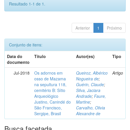
Resultado 1-1 de 1.
Anterior
1
Próximo
Conjunto de itens:
Data do
Título
Autor(es)
Tipo
documento
Jul-2018
Os adornos em
Queiroz, Albérico
Artigo
osso de Mazama
Nogueira de
;
na sepultura 118,
Guérin, Claude
;
cemitério B: Sítio
Silva, Jaciara
Arqueológico
Andrade
;
Faure,
Justino, Canindé do
Martine
;
São Francisco,
Carvalho, Olivia
Sergipe, Brasil
Alexandre de
Busca facetada