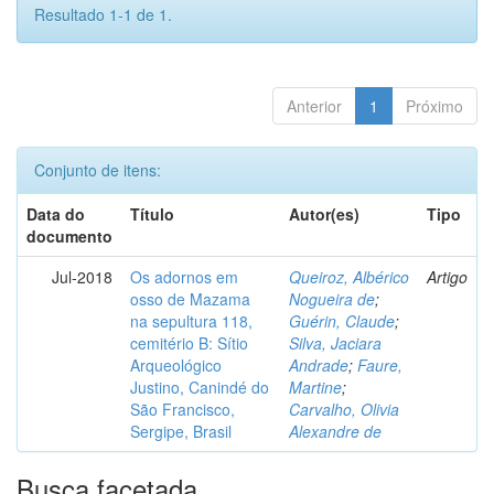
Resultado 1-1 de 1.
Anterior
1
Próximo
Conjunto de itens:
Data do
Título
Autor(es)
Tipo
documento
Jul-2018
Os adornos em
Queiroz, Albérico
Artigo
osso de Mazama
Nogueira de
;
na sepultura 118,
Guérin, Claude
;
cemitério B: Sítio
Silva, Jaciara
Arqueológico
Andrade
;
Faure,
Justino, Canindé do
Martine
;
São Francisco,
Carvalho, Olivia
Sergipe, Brasil
Alexandre de
Busca facetada