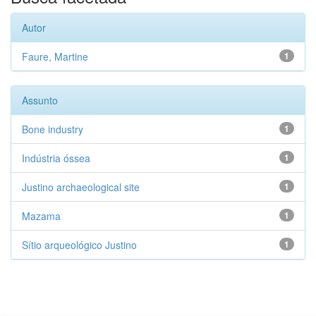
Autor
Faure, Martine
1
Assunto
Bone industry
1
Indústria óssea
1
Justino archaeological site
1
Mazama
1
Sítio arqueológico Justino
1