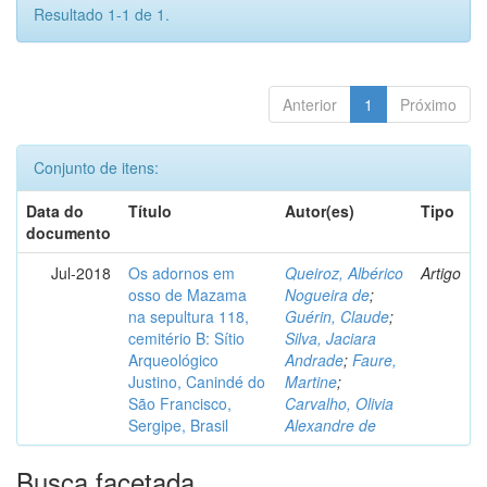
Resultado 1-1 de 1.
Anterior
1
Próximo
Conjunto de itens:
Data do
Título
Autor(es)
Tipo
documento
Jul-2018
Os adornos em
Queiroz, Albérico
Artigo
osso de Mazama
Nogueira de
;
na sepultura 118,
Guérin, Claude
;
cemitério B: Sítio
Silva, Jaciara
Arqueológico
Andrade
;
Faure,
Justino, Canindé do
Martine
;
São Francisco,
Carvalho, Olivia
Sergipe, Brasil
Alexandre de
Busca facetada