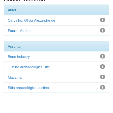
Autor
Carvalho, Olivia Alexandre de
1
Faure, Martine
1
Assunto
Bone industry
1
Justino archaeological site
1
Mazama
1
Sítio arqueológico Justino
1