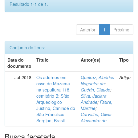
Resultado 1-1 de 1.
Anterior
1
Próximo
Conjunto de itens:
Data do
Título
Autor(es)
Tipo
documento
Jul-2018
Os adornos em
Queiroz, Albérico
Artigo
osso de Mazama
Nogueira de
;
na sepultura 118,
Guérin, Claude
;
cemitério B: Sítio
Silva, Jaciara
Arqueológico
Andrade
;
Faure,
Justino, Canindé do
Martine
;
São Francisco,
Carvalho, Olivia
Sergipe, Brasil
Alexandre de
Busca facetada