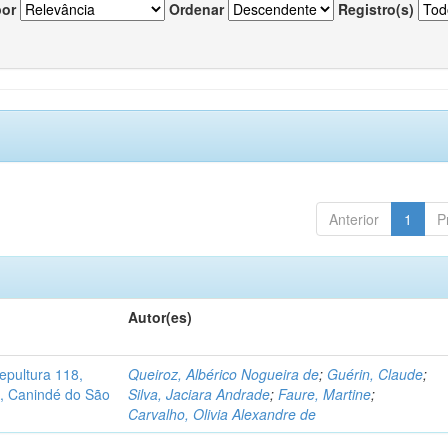
por
Ordenar
Registro(s)
Anterior
1
P
Autor(es)
pultura 118,
Queiroz, Albérico Nogueira de
;
Guérin, Claude
;
no, Canindé do São
Silva, Jaciara Andrade
;
Faure, Martine
;
Carvalho, Olivia Alexandre de