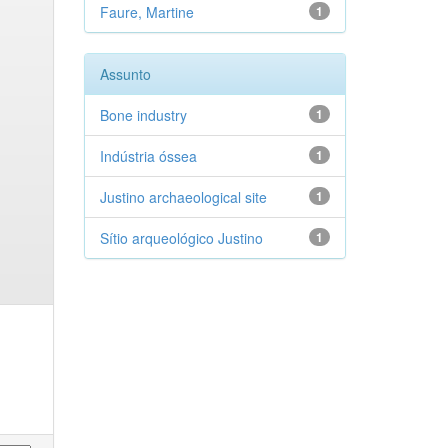
Faure, Martine
1
Assunto
Bone industry
1
Indústria óssea
1
Justino archaeological site
1
Sítio arqueológico Justino
1