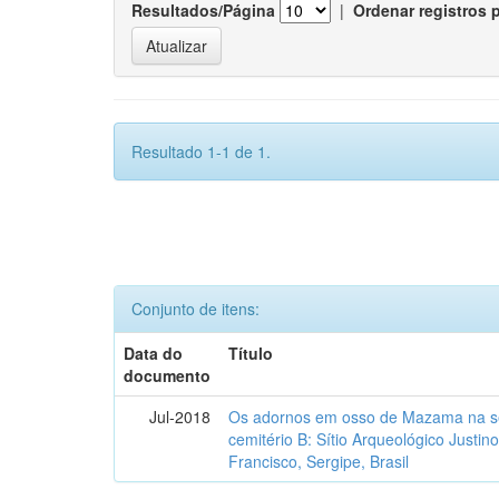
Resultados/Página
|
Ordenar registros 
Resultado 1-1 de 1.
Conjunto de itens:
Data do
Título
documento
Jul-2018
Os adornos em osso de Mazama na se
cemitério B: Sítio Arqueológico Justi
Francisco, Sergipe, Brasil