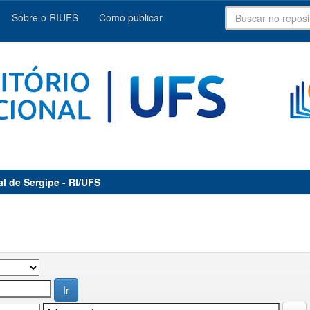
Sobre o RIUFS
Como publicar
al de Sergipe - RI/UFS