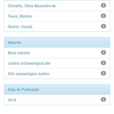
Carvalho, Olivia Alexandre de
1
Faure, Martine
1
Guérin, Claude
1
Assunto
Bone industry
1
Justino archaeological site
1
Sítio arqueológico Justino
1
Data de Publicação
2018
1