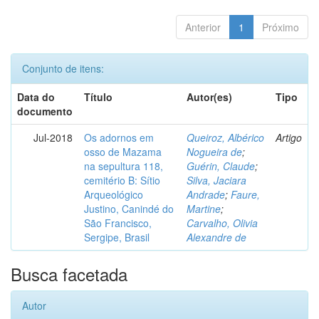
Anterior
1
Próximo
Conjunto de itens:
Data do
Título
Autor(es)
Tipo
documento
Jul-2018
Os adornos em
Queiroz, Albérico
Artigo
osso de Mazama
Nogueira de
;
na sepultura 118,
Guérin, Claude
;
cemitério B: Sítio
Silva, Jaciara
Arqueológico
Andrade
;
Faure,
Justino, Canindé do
Martine
;
São Francisco,
Carvalho, Olivia
Sergipe, Brasil
Alexandre de
Busca facetada
Autor