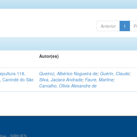
Anterior
1
P
Autor(es)
pultura 118,
Queiroz, Albérico Nogueira de
;
Guérin, Claude
;
no, Canindé do São
Silva, Jaciara Andrade
;
Faure, Martine
;
Carvalho, Olivia Alexandre de
gipe - SIBIUFS