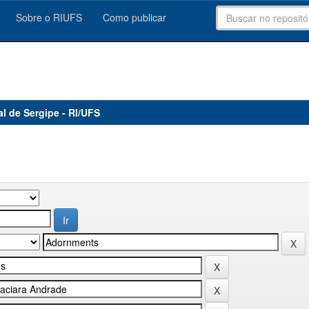
Sobre o RIUFS
Como publicar
al de Sergipe - RI/UFS