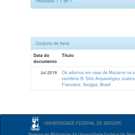
Resultado 1-1 de 1.
Conjunto de itens:
Data do
Título
documento
Jul-2018
Os adornos em osso de Mazama na se
cemitério B: Sítio Arqueológico Justi
Francisco, Sergipe, Brasil
UNIVERSIDADE FEDERAL DE SERGIPE
Sistema de Bibliotecas da Universidade Federal de Ser