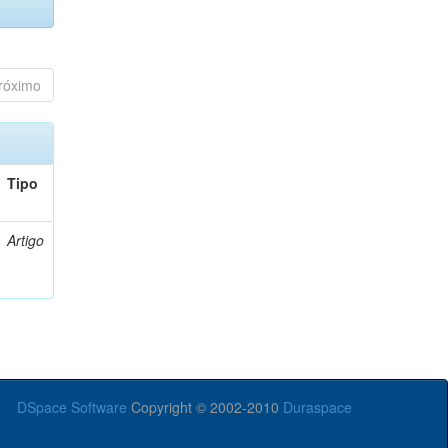
róximo
Tipo
Artigo
DSpace Software
Copyright © 2002-2010
Duraspace