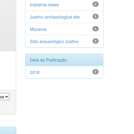
Indústria óssea
1
Justino archaeological site
1
Mazama
1
Sítio arqueológico Justino
1
Data de Publicação
2018
1