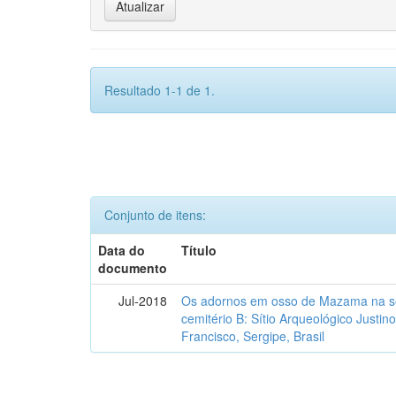
Resultado 1-1 de 1.
Conjunto de itens:
Data do
Título
documento
Jul-2018
Os adornos em osso de Mazama na se
cemitério B: Sítio Arqueológico Justi
Francisco, Sergipe, Brasil