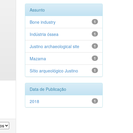
Assunto
Bone industry
1
Indústria óssea
1
Justino archaeological site
1
Mazama
1
Sítio arqueológico Justino
1
Data de Publicação
2018
1