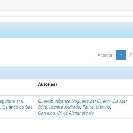
Anterior
1
P
Autor(es)
pultura 118,
Queiroz, Albérico Nogueira de
;
Guérin, Claude
;
no, Canindé do São
Silva, Jaciara Andrade
;
Faure, Martine
;
Carvalho, Olivia Alexandre de