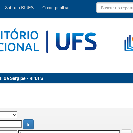
Sobre o RIUFS
Como publicar
al de Sergipe - RI/UFS