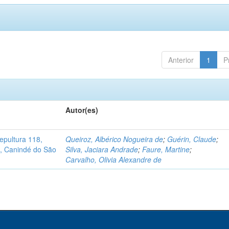
Anterior
1
P
Autor(es)
pultura 118,
Queiroz, Albérico Nogueira de
;
Guérin, Claude
;
no, Canindé do São
Silva, Jaciara Andrade
;
Faure, Martine
;
Carvalho, Olivia Alexandre de