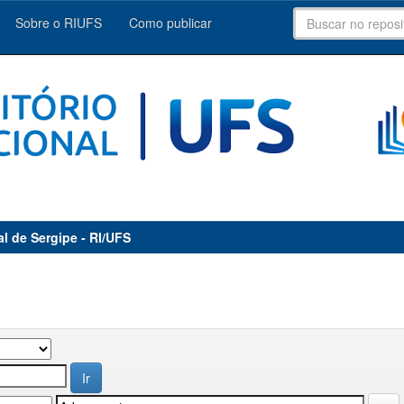
Sobre o RIUFS
Como publicar
al de Sergipe - RI/UFS