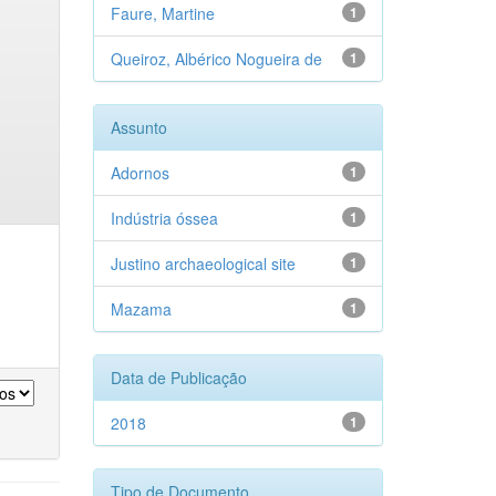
Faure, Martine
1
Queiroz, Albérico Nogueira de
1
Assunto
Adornos
1
Indústria óssea
1
Justino archaeological site
1
Mazama
1
Data de Publicação
2018
1
Tipo de Documento