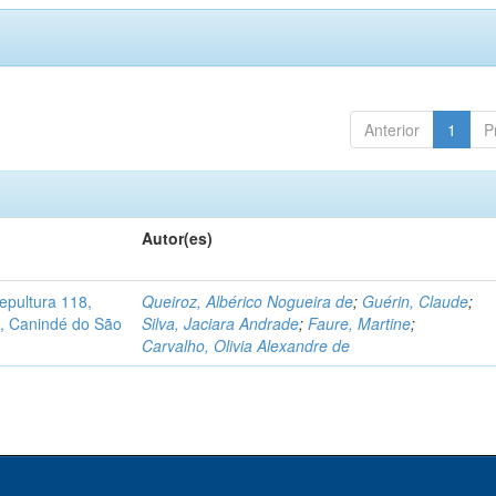
Anterior
1
P
Autor(es)
pultura 118,
Queiroz, Albérico Nogueira de
;
Guérin, Claude
;
no, Canindé do São
Silva, Jaciara Andrade
;
Faure, Martine
;
Carvalho, Olivia Alexandre de