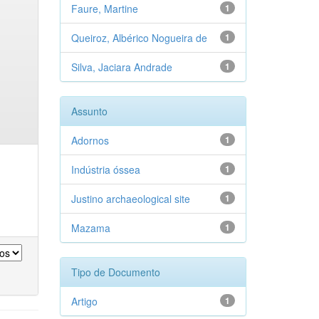
Faure, Martine
1
Queiroz, Albérico Nogueira de
1
Silva, Jaciara Andrade
1
Assunto
Adornos
1
Indústria óssea
1
Justino archaeological site
1
Mazama
1
Tipo de Documento
Artigo
1