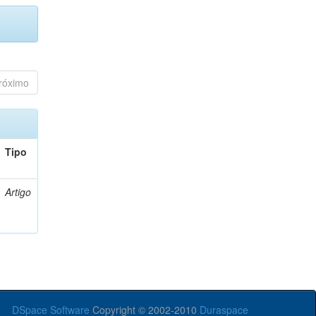
róximo
Tipo
Artigo
DSpace Software
Copyright © 2002-2010
Duraspace