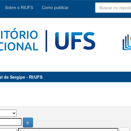
Sobre o RIUFS
Como publicar
al de Sergipe - RI/UFS