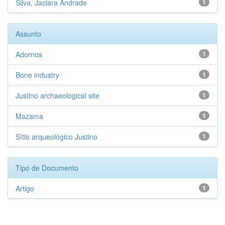
Silva, Jaciara Andrade
1
Assunto
Adornos
1
Bone industry
1
Justino archaeological site
1
Mazama
1
Sítio arqueológico Justino
1
Tipo de Documento
Artigo
1