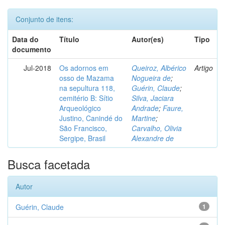
Conjunto de itens:
Data do
Título
Autor(es)
Tipo
documento
Jul-2018
Os adornos em
Queiroz, Albérico
Artigo
osso de Mazama
Nogueira de
;
na sepultura 118,
Guérin, Claude
;
cemitério B: Sítio
Silva, Jaciara
Arqueológico
Andrade
;
Faure,
Justino, Canindé do
Martine
;
São Francisco,
Carvalho, Olivia
Sergipe, Brasil
Alexandre de
Busca facetada
Autor
Guérin, Claude
1