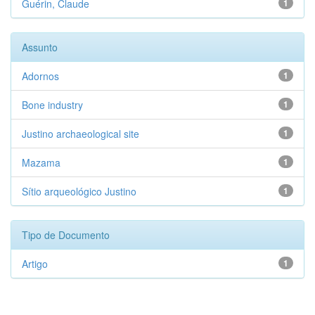
Guérin, Claude
1
Assunto
Adornos
1
Bone industry
1
Justino archaeological site
1
Mazama
1
Sítio arqueológico Justino
1
Tipo de Documento
Artigo
1