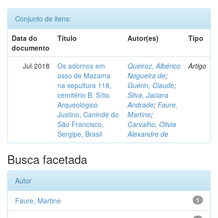
Conjunto de itens:
Data do
Título
Autor(es)
Tipo
documento
Jul-2018
Os adornos em
Queiroz, Albérico
Artigo
osso de Mazama
Nogueira de
;
na sepultura 118,
Guérin, Claude
;
cemitério B: Sítio
Silva, Jaciara
Arqueológico
Andrade
;
Faure,
Justino, Canindé do
Martine
;
São Francisco,
Carvalho, Olivia
Sergipe, Brasil
Alexandre de
Busca facetada
Autor
Faure, Martine
1