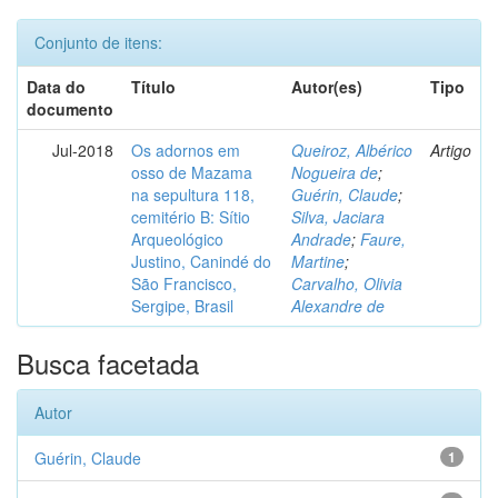
Conjunto de itens:
Data do
Título
Autor(es)
Tipo
documento
Jul-2018
Os adornos em
Queiroz, Albérico
Artigo
osso de Mazama
Nogueira de
;
na sepultura 118,
Guérin, Claude
;
cemitério B: Sítio
Silva, Jaciara
Arqueológico
Andrade
;
Faure,
Justino, Canindé do
Martine
;
São Francisco,
Carvalho, Olivia
Sergipe, Brasil
Alexandre de
Busca facetada
Autor
Guérin, Claude
1