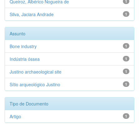
Queiroz, Albérico Nogueira de
1
Silva, Jaciara Andrade
1
Assunto
Bone industry
1
Indústria óssea
1
Justino archaeological site
1
Sítio arqueológico Justino
1
Tipo de Documento
Artigo
1