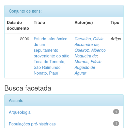
Conjunto de itens:
Data do
Título
Autor(es)
Tipo
documento
2006
Estudo tafonômico
Carvalho, Olívia
Artigo
de um
Alexandre de
;
sepultamento
Queiroz, Alberico
proveniente do sítio
Nogueira de
;
Toca do Tenente,
Moraes, Flávio
São Raimundo
Augusto de
Nonato, Piauí
Aguiar
Busca facetada
Assunto
Arqueologia
1
Populações pré-históricas
1