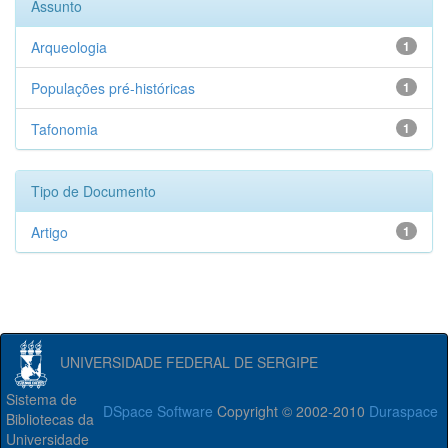
Assunto
Arqueologia
1
Populações pré-históricas
1
Tafonomia
1
Tipo de Documento
Artigo
1
UNIVERSIDADE FEDERAL DE SERGIPE
Sistema de
DSpace Software
Copyright © 2002-2010
Duraspace
Bibliotecas da
Universidade