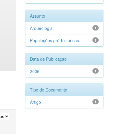
Assunto
Arqueologia
1
Populações pré-históricas
1
Data de Publicação
2006
1
Tipo de Documento
Artigo
1