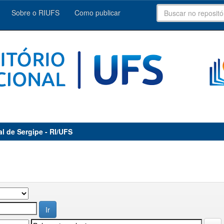
Sobre o RIUFS
Como publicar
al de Sergipe - RI/UFS