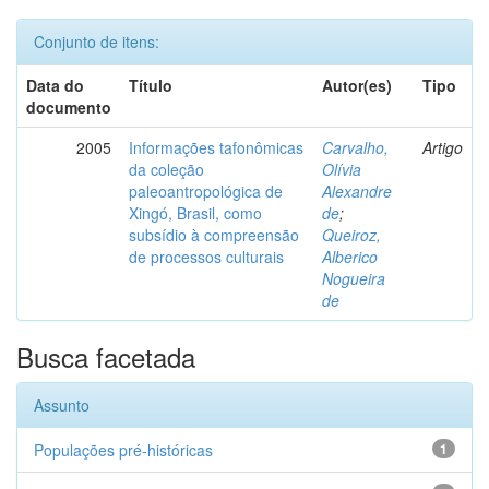
Conjunto de itens:
Data do
Título
Autor(es)
Tipo
documento
2005
Informações tafonômicas
Carvalho,
Artigo
da coleção
Olívia
paleoantropológica de
Alexandre
Xingó, Brasil, como
de
;
subsídio à compreensão
Queiroz,
de processos culturais
Alberico
Nogueira
de
Busca facetada
Assunto
Populações pré-históricas
1