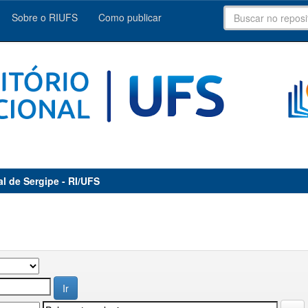
Sobre o RIUFS
Como publicar
al de Sergipe - RI/UFS