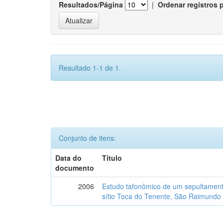
Resultados/Página
|
Ordenar registros 
Resultado 1-1 de 1.
Conjunto de itens:
Data do
Título
documento
2006
Estudo tafonômico de um sepultament
sítio Toca do Tenente, São Raimundo 