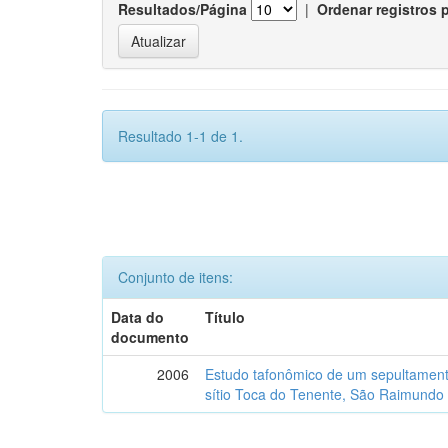
Resultados/Página
|
Ordenar registros 
Resultado 1-1 de 1.
Conjunto de itens:
Data do
Título
documento
2006
Estudo tafonômico de um sepultament
sítio Toca do Tenente, São Raimundo 