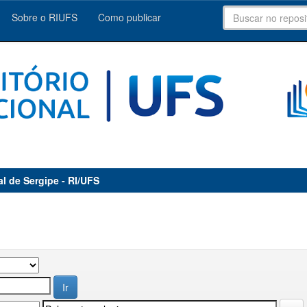
Sobre o RIUFS
Como publicar
al de Sergipe - RI/UFS