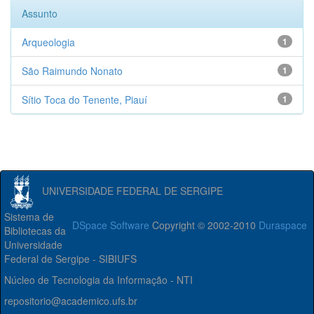
Assunto
Arqueologia
1
São Raimundo Nonato
1
Sítio Toca do Tenente, Piauí
1
UNIVERSIDADE FEDERAL DE SERGIPE
Sistema de
DSpace Software
Copyright © 2002-2010
Duraspace
Bibliotecas da
Universidade
Federal de Sergipe - SIBIUFS
Núcleo de Tecnologia da Informação - NTI
repositorio@academico.ufs.br