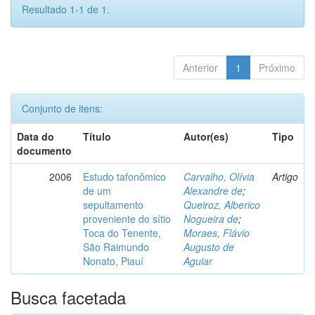
Resultado 1-1 de 1.
Anterior
1
Próximo
Conjunto de itens:
Data do
Título
Autor(es)
Tipo
documento
2006
Estudo tafonômico
Carvalho, Olívia
Artigo
de um
Alexandre de
;
sepultamento
Queiroz, Alberico
proveniente do sítio
Nogueira de
;
Toca do Tenente,
Moraes, Flávio
São Raimundo
Augusto de
Nonato, Piauí
Aguiar
Busca facetada