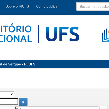
Sobre o RIUFS
Como publicar
al de Sergipe - RI/UFS