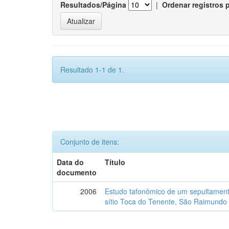
Resultados/Página
|
Ordenar registros 
Resultado 1-1 de 1.
Conjunto de itens:
Data do
Título
documento
2006
Estudo tafonômico de um sepultament
sítio Toca do Tenente, São Raimundo 